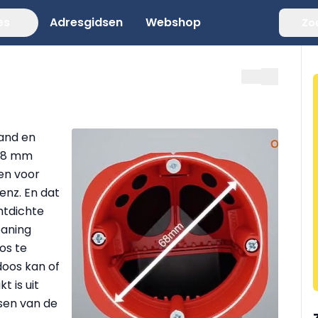
es
Adresgidsen
Webshop
Zo
and en
 68 mm
en voor
enz. En dat
htdichte
eaning
os te
doos kan of
t is uit
sen van de