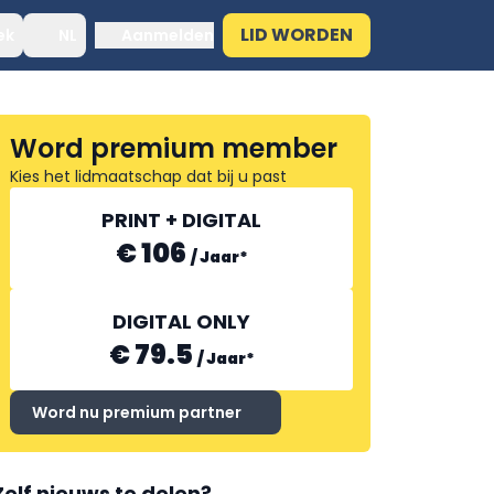
LID WORDEN
ek
NL
Aanmelden
Word premium member
Kies het lidmaatschap dat bij u past
PRINT + DIGITAL
€ 106
/
Jaar
*
DIGITAL ONLY
€ 79.5
/
Jaar
*
Word nu premium partner
Zelf nieuws te delen?