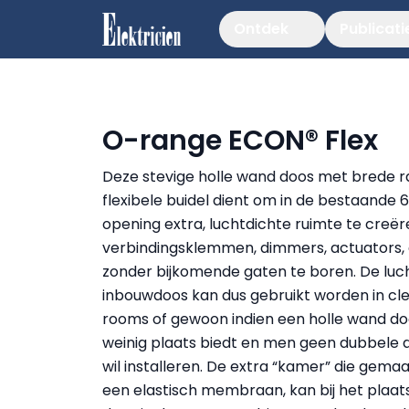
Ontdek
Publicati
O-range ECON® Flex
Deze stevige holle wand doos met brede r
flexibele buidel dient om in de bestaande
opening extra, luchtdichte ruimte te creër
verbindingsklemmen, dimmers, actuators, 
zonder bijkomende gaten te boren. De luc
inbouwdoos kan dus gebruikt worden in cl
rooms of gewoon indien een holle wand do
weinig plaats biedt en men geen dubbele 
wil installeren. De extra “kamer” die gemaak
een elastisch membraan, kan bij het plaat