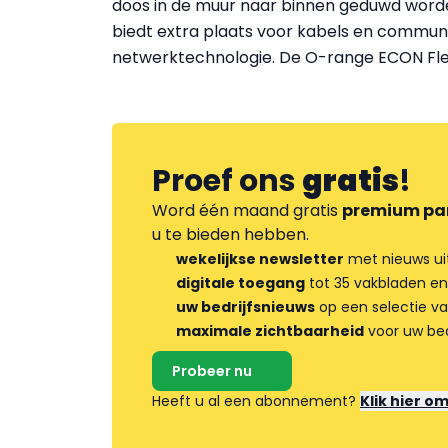
doos in de muur naar binnen geduwd word
biedt extra plaats voor kabels en commun
netwerktechnologie. De O-range ECON Fle
Proef ons
gratis
!
Word één maand gratis
premium pa
u te bieden hebben.
wekelijkse newsletter
met nieuws ui
digitale toegang
tot 35 vakbladen en
uw bedrijfsnieuws
op een selectie v
maximale zichtbaarheid
voor uw bed
Probeer nu
Heeft u al een abonnement?
Klik hier o