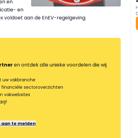
en en
icatie- en
x voldoet aan de EnEV-regelgeving.
rtner
en ontdek alle unieke voordelen die wij
t uw vakbranche
 financiële sectoroverzichten
an vakwebsites
rijf
m aan te melden