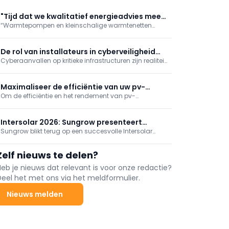
"Tijd dat we kwalitatief energieadvies meer
“Warmtepompen en kleinschalige warmtenetten
naar waarde schatten"
zullen de hoofdrol spelen in de energietransitie”, stelt
Glenn Reynders, innovatiemanager bij KU
Leuven/EnergyVille. “Maar voor maximaal comfort en
De rol van installateurs in cyberveiligheid
rendement zijn een correcte dimensionering,
Cyberaanvallen op kritieke infrastructuren zijn realiteit.
van zonnestroom
inregeling en
Ook de zonne-energiesector is kwetsbaar door
internetverbonden installaties. Cyberveiligheid wordt
zo ook een taak voor elektriciens en installateurs, niet
Maximaliseer de efficiëntie van uw pv-
enkel voor IT-specialisten.
Om de efficiëntie en het rendement van pv-
installaties met thermografie
installaties te maximaliseren zijn regelmatige
bewaking en onderhoud onmisbaar. De beste
methode ter inspectie van pv-installaties is
Intersolar 2026: Sungrow presenteert
thermografie.
Sungrow blikt terug op een succesvolle Intersolar
energieoplossingen van de volgende
Europe 2026 met bekroonde energieoplossingen,
generatie
innovatieve PV- en ESS-technologie en nieuwe
Zelf nieuws te delen?
samenwerkingen die de Europese energietransitie
versnellen.
Heb je nieuws dat relevant is voor onze redactie?
Deel het met ons via het meldformulier.
Nieuws melden