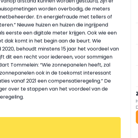
 vanop afstand kunnen worden gestuurd, zijn er
huisopmetingen worden overbodig, de meters
 netbeheerder. En energiefraude met tellers of
eren.” Nieuwe huizen en huizen die ingrijpend
s eerste een digitale meter krijgen. Ook wie een
 dak komt in het begin aan de beurt. Wie
d 2020, behoudt minstens 15 jaar het voordeel van
ijft dit een recht voor iedereen, voor sommigen
r. Bart Tommelein: “Wie zonnepanelen heeft, zal
zonnepanelen ook in de toekomst interessant
laties vanaf 2021 een compensatieregeling.” De
ger over te stappen van het voordeel van de
eregeling.