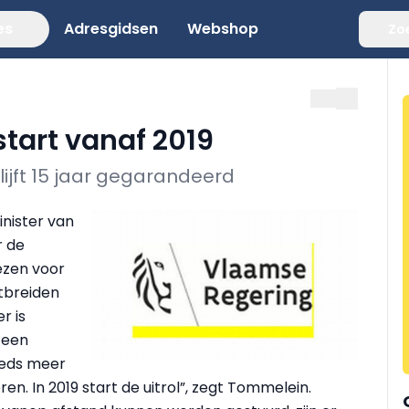
es
Adresgidsen
Webshop
Zo
start vanaf 2019
lijft 15 jaar gegarandeerd
nister van
r de
ezen voor
itbreiden
r is
 een
eeds meer
n. In 2019 start de uitrol”, zegt Tommelein.