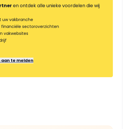
rtner
en ontdek alle unieke voordelen die wij
t uw vakbranche
 financiële sectoroverzichten
an vakwebsites
rijf
m aan te melden