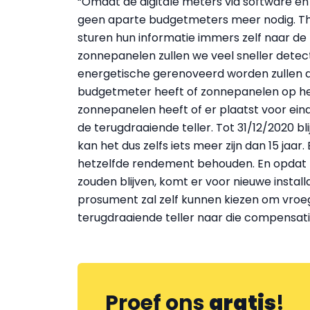
“Omdat de digitale meters via software en
geen aparte budgetmeters meer nodig. T
sturen hun informatie immers zelf naar de
zonnepanelen zullen we veel sneller detect
energetische gerenoveerd worden zullen al
budgetmeter heeft of zonnepanelen op het
zonnepanelen heeft of er plaatst voor ein
de terugdraaiende teller. Tot 31/12/2020 bl
kan het dus zelfs iets meer zijn dan 15 jaa
hetzelfde rendement behouden. En opdat 
zouden blijven, komt er voor nieuwe instal
prosument zal zelf kunnen kiezen om vroe
terugdraaiende teller naar die compensati
Proef ons
gratis
!