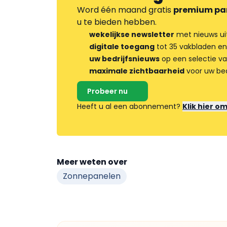
Word één maand gratis
premium pa
u te bieden hebben.
wekelijkse newsletter
met nieuws ui
digitale toegang
tot 35 vakbladen en
uw bedrijfsnieuws
op een selectie v
maximale zichtbaarheid
voor uw bed
Probeer nu
Heeft u al een abonnement?
Klik hier o
Meer weten over
Zonnepanelen