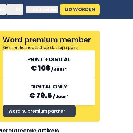
LID WORDEN
ek
NL
Aanmelden
Word premium member
Kies het lidmaatschap dat bij u past
PRINT + DIGITAL
€ 106
/
Jaar
*
DIGITAL ONLY
€ 79.5
/
Jaar
*
Word nu premium partner
Gerelateerde artikels