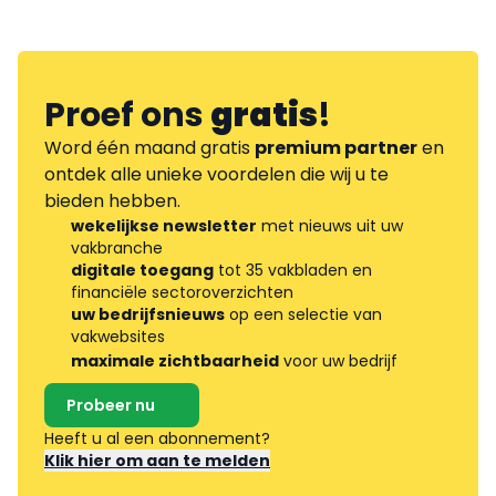
Proef ons
gratis
!
Word één maand gratis
premium partner
en
ontdek alle unieke voordelen die wij u te
bieden hebben.
wekelijkse newsletter
met nieuws uit uw
vakbranche
digitale toegang
tot 35 vakbladen en
financiële sectoroverzichten
uw bedrijfsnieuws
op een selectie van
vakwebsites
maximale zichtbaarheid
voor uw bedrijf
Probeer nu
Heeft u al een abonnement?
Klik hier om aan te melden