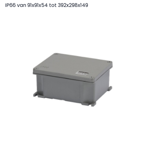
IP66 van 91x91x54 tot 392x298x149