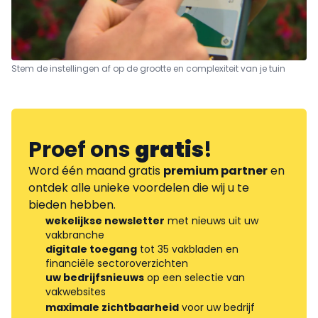
Stem de instellingen af op de grootte en complexiteit van je tuin
Proef ons
gratis
!
Word één maand gratis
premium partner
en
ontdek alle unieke voordelen die wij u te
bieden hebben.
wekelijkse newsletter
met nieuws uit uw
vakbranche
digitale toegang
tot 35 vakbladen en
financiële sectoroverzichten
uw bedrijfsnieuws
op een selectie van
vakwebsites
maximale zichtbaarheid
voor uw bedrijf