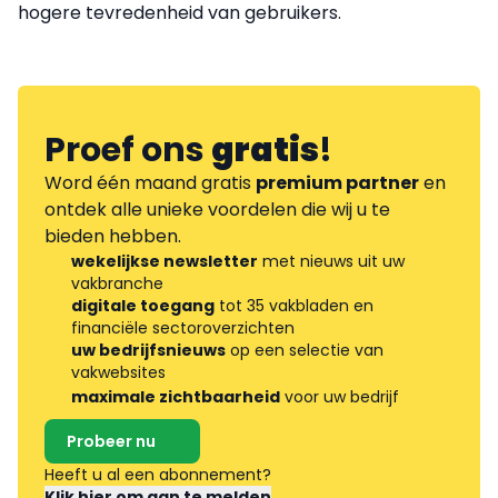
hogere tevredenheid van gebruikers.
Proef ons
gratis
!
Word één maand gratis
premium partner
en
ontdek alle unieke voordelen die wij u te
bieden hebben.
wekelijkse newsletter
met nieuws uit uw
vakbranche
digitale toegang
tot 35 vakbladen en
financiële sectoroverzichten
uw bedrijfsnieuws
op een selectie van
vakwebsites
maximale zichtbaarheid
voor uw bedrijf
Probeer nu
Heeft u al een abonnement?
Klik hier om aan te melden