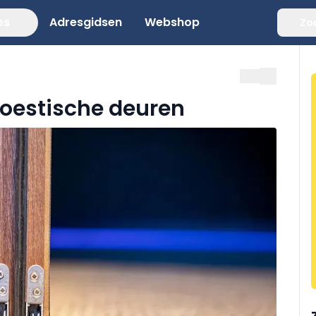
es
Adresgidsen
Webshop
Zo
akoestische deuren