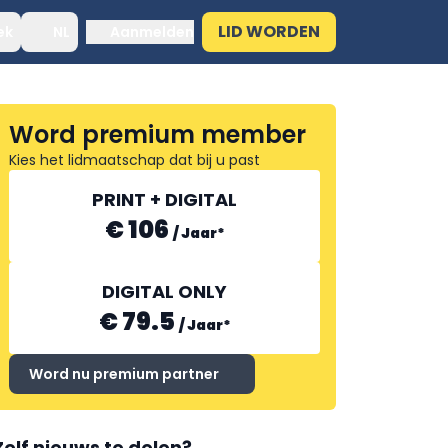
LID WORDEN
ek
NL
Aanmelden
Word premium member
Kies het lidmaatschap dat bij u past
PRINT + DIGITAL
€ 106
/
Jaar
*
DIGITAL ONLY
€ 79.5
/
Jaar
*
Word nu premium partner
Zelf nieuws te delen?