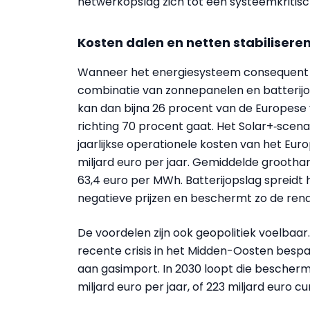
netwerkopslag zich tot een systeemkritisch
Kosten dalen en netten stabilisere
Wanneer het energiesysteem consequent op 
combinatie van zonnepanelen en batterijop
kan dan bijna 26 procent van de Europese 
richting 70 procent gaat. Het Solar+‑scena
jaarlijkse operationele kosten van het Eur
miljard euro per jaar. Gemiddelde grootha
63,4 euro per MWh. Batterijopslag spreidt h
negatieve prijzen en beschermt zo de rend
De voordelen zijn ook geopolitiek voelbaar
recente crisis in het Midden-Oosten bespa
aan gasimport. In 2030 loopt die bescherm
miljard euro per jaar, of 223 miljard euro 