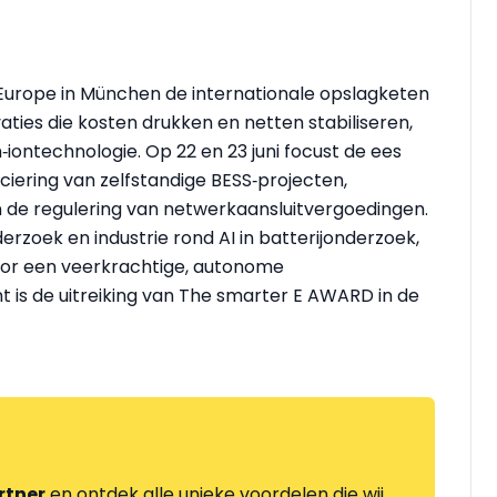
 Europe in München de internationale opslagketen
ies die kosten drukken en netten stabiliseren,
‑iontechnologie. Op 22 en 23 juni focust de ees
iering van zelfstandige BESS‑projecten,
n de regulering van netwerkaansluitvergoedingen.
rzoek en industrie rond AI in batterijonderzoek,
voor een veerkrachtige, autonome
t is de uitreiking van The smarter E AWARD in de
rtner
en ontdek alle unieke voordelen die wij