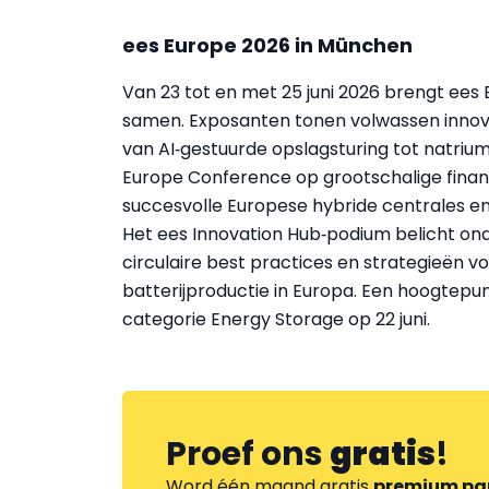
ees Europe 2026 in München
Van 23 tot en met 25 juni 2026 brengt ees
samen. Exposanten tonen volwassen innovat
van AI‑gestuurde opslagsturing tot natrium
Europe Conference op grootschalige financ
succesvolle Europese hybride centrales e
Het ees Innovation Hub‑podium belicht onde
circulaire best practices en strategieën 
batterijproductie in Europa. Een hoogtepun
categorie Energy Storage op 22 juni.
Proef ons
gratis
!
Word één maand gratis
premium pa