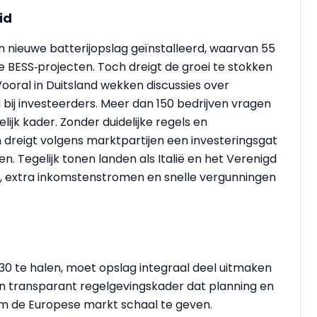
id
an nieuwe batterijopslag geïnstalleerd, waarvan 55
e BESS‑projecten. Toch dreigt de groei te stokken
ooral in Duitsland wekken discussies over
ij investeerders. Meer dan 150 bedrijven vragen
ijk kader. Zonder duidelijke regels en
dreigt volgens marktpartijen een investeringsgat
en. Tegelijk tonen landen als Italië en het Verenigd
, extra inkomstenstromen en snelle vergunningen
30 te halen, moet opslag integraal deel uitmaken
en transparant regelgevingskader dat planning en
 om de Europese markt schaal te geven.