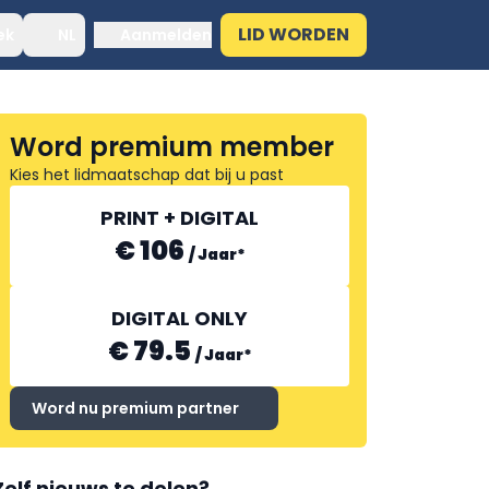
LID WORDEN
ek
NL
Aanmelden
Word premium member
Kies het lidmaatschap dat bij u past
PRINT + DIGITAL
€ 106
/
Jaar
*
DIGITAL ONLY
€ 79.5
/
Jaar
*
Word nu premium partner
Zelf nieuws te delen?