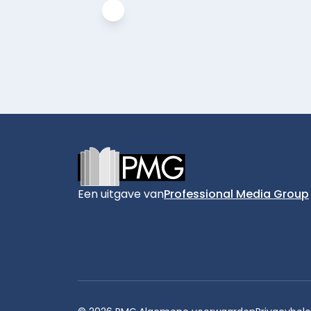
Footer
Een uitgave van
Professional Media Group