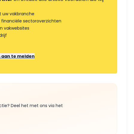
t uw vakbranche
 financiële sectoroverzichten
an vakwebsites
rijf
m aan te melden
ctie? Deel het met ons via het