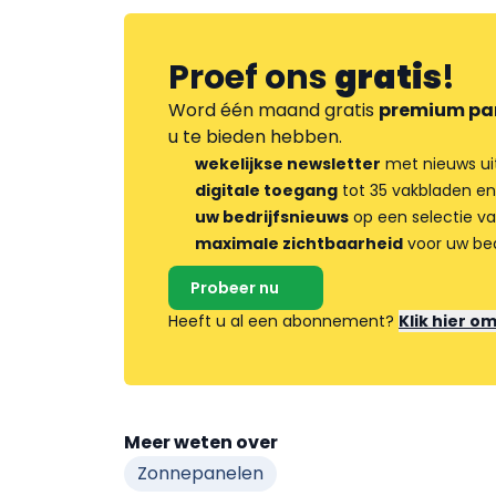
Proef ons
gratis
!
Word één maand gratis
premium pa
u te bieden hebben.
wekelijkse newsletter
met nieuws ui
digitale toegang
tot 35 vakbladen en
uw bedrijfsnieuws
op een selectie v
maximale zichtbaarheid
voor uw bed
Probeer nu
Heeft u al een abonnement?
Klik hier o
Meer weten over
Zonnepanelen