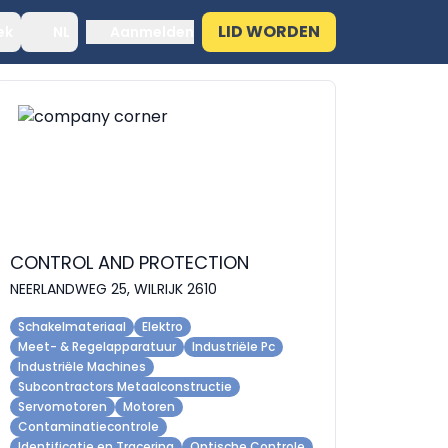
LID WORDEN
ek
NL
Aanmelden
CONTROL AND PROTECTION
NEERLANDWEG 25, WILRIJK 2610
Schakelmateriaal
Elektro
Meet- & Regelapparatuur
Industriële Pc
Industriële Machines
Subcontractors Metaalconstructie
Servomotoren
Motoren
Contaminatiecontrole
Identificatie en Tracering
Optische Controle