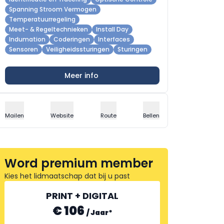
Spanning Stroom Vermogen
Temperatuurregeling
Meet- & Regeltechnieken
Install Day
Indumation
Coderingen
Interfaces
Sensoren
Veiligheidssturingen
Sturingen
Meer info
Mailen
Website
Route
Bellen
Word premium member
Kies het lidmaatschap dat bij u past
PRINT + DIGITAL
€ 106
/
Jaar
*