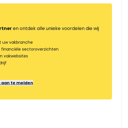
rtner
en ontdek alle unieke voordelen die wij
t uw vakbranche
 financiële sectoroverzichten
an vakwebsites
rijf
m aan te melden