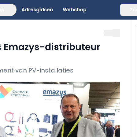
es
Adresgidsen
Webshop
Zo
is Emazys-distributeur
ent van PV-installaties