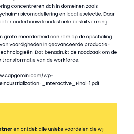
ering concentreren zich in domeinen zoals
ychain-risicomodellering en locatieselectie. Daar
 beter onderbouwde industriële besluitvorming.
 een grote meerderheid een rem op de opschaling
ak van vaardigheden in geavanceerde productie-
le technologieën. Dat benadrukt de noodzaak om de
e transformatie van de workforce.
/www.capgemini.com/wp-
dustrialization-_Interactive_Final-1.pdf
rtner
en ontdek alle unieke voordelen die wij