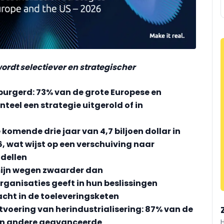
wordt selectiever en strategischer
eburgerd: 73% van de grote Europese en
eel een strategie uitgerold of in
komende drie jaar van 4,7 biljoen dollar in
26, wat wijst op een verschuiving naar
odellen
mijn wegen zwaarder dan
ganisaties geeft in hun beslissingen
cht in de toeleveringsketen
itvoering van herindustrialisering: 87% van de
I en andere geavanceerde