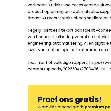
verhogen. Kritieke use cases voor de uitvo
productieplanning en -optimalisatie, suppl
draagt AI rechtstreeks bij aan snellere en
Tegelijk blijft een tekort aan talent voor
van herindustrialisering, vooral op het vl
engineering, automatisering, AI en digita
inzet van technologie af te stemmen op d
Lees hier het volledige rapport: https:/
content/uploads/2026/04/2700426CRI_Rein
Proef ons
gratis
!
Word één maand gratis
premium pa