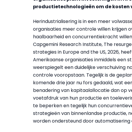
productietechnologieën om de kosten v
Herindustrialisering is in een meer volwas
organisaties meer controle willen krijgen 
haalbaarheid en concurrentiekracht willen
Capgemini Research Institute, The resurgen
strategies in Europe and the US, 2026, hee
Amerikaanse organisaties inmiddels een str
weerspiegelt een duidelijke verschuiving 
controle vooropstaan. Tegelijk is de geplan
komende drie jaar nu fors gedaald, wat ee
benadering van kapitaalallocatie dan op v
voetafdruk van hun productie en toeleverin
te beperken en tegelijk hun concurrentie
strategieën van binnenlandse productie, ne
worden ondersteund door automatisering e