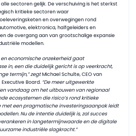
 alle sectoren gelijk. De verschuiving is het sterkst
egisch kritieke sectoren waar
de toeleveringsketen en overwegingen rond
utomotive, elektronica, halfgeleiders en
uren de overgang aan van grootschalige expansie
dustriële modellen.
 en economische onzekerheid gaat
e in, een die duidelijk gericht is op veerkracht,
nge termijn,” zegt
Michael Schulte, CEO van
 Executive Board.
“De meer uitgewerkte
aaien vandaag om het uitbouwen van regionaal
e ecosystemen die risico’s rond kritieke
ie met een pragmatische investeringsaanpak leidt
odellen. Nu de intentie duidelijk is, zal succes
verankeren in langetermijnwaarde en de digitale
urzame industriële slagkracht.”