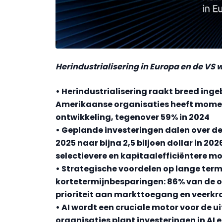
Herindustrialisering in Europa en de VS 
• Herindustrialisering raakt breed ing
Amerikaanse organisaties heeft moment
ontwikkeling, tegenover 59% in 2024
• Geplande investeringen dalen over de 
2025 naar bijna 2,5 biljoen dollar in 20
selectievere en kapitaalefficiëntere m
• Strategische voordelen op lange ter
kortetermijnbesparingen: 86% van de or
prioriteit aan markttoegang en veerkra
• AI wordt een cruciale motor voor de u
organisaties plant investeringen in A