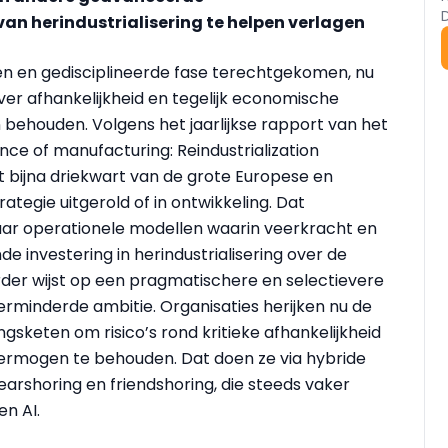
an herindustrialisering te helpen verlagen
sen en gedisciplineerde fase terechtgekomen, nu
over afhankelijkheid en tegelijk economische
 behouden. Volgens het jaarlijkse rapport van het
ce of manufacturing: Reindustrialization
ft bijna driekwart van de grote Europese en
ategie uitgerold of in ontwikkeling. Dat
naar operationele modellen waarin veerkracht en
de investering in herindustrialisering over de
rder wijst op een pragmatischere en selectievere
erminderde ambitie. Organisaties herijken nu de
gsketen om risico’s rond kritieke afhankelijkheid
vermogen te behouden. Dat doen ze via hybride
arshoring en friendshoring, die steeds vaker
n AI.