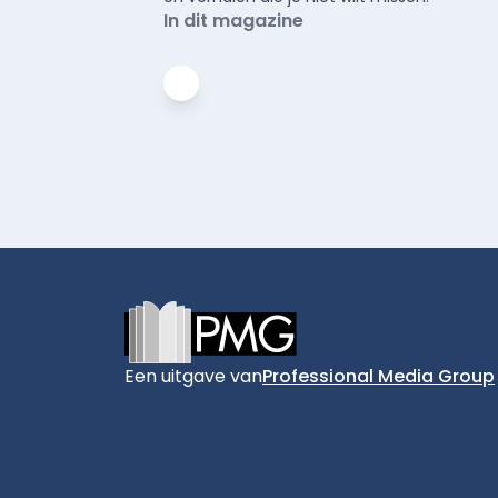
In dit magazine
Footer
Een uitgave van
Professional Media Group