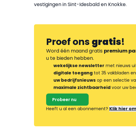
vestigingen in Sint-Idesbald en Knokke.
Proef ons
gratis
!
Word één maand gratis
premium pa
u te bieden hebben.
wekelijkse newsletter
met nieuws ui
digitale toegang
tot 35 vakbladen en
uw bedrijfsnieuws
op een selectie v
maximale zichtbaarheid
voor uw bed
Probeer nu
Heeft u al een abonnement?
Klik hier o