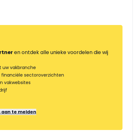
rtner
en ontdek alle unieke voordelen die wij
t uw vakbranche
 financiële sectoroverzichten
an vakwebsites
rijf
m aan te melden