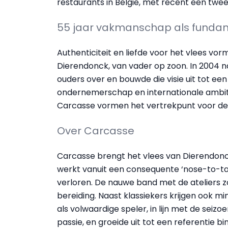
restaurants in België, met recent een twe
55 jaar vakmanschap als funda
Authenticiteit en liefde voor het vlees v
Dierendonck, van vader op zoon. In 2004 na
ouders over en bouwde die visie uit tot ee
ondernemerschap en internationale ambit
Carcasse vormen het vertrekpunt voor de
Over Carcasse
Carcasse brengt het vlees van Dierendonck
werkt vanuit een consequente ‘nose-to-tail’
verloren. De nauwe band met de ateliers z
bereiding. Naast klassiekers krijgen ook 
als volwaardige speler, in lijn met de seiz
passie, en groeide uit tot een referentie