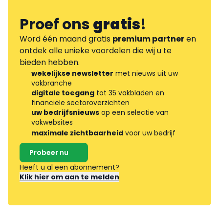
Proef ons
gratis
!
Word één maand gratis
premium partner
en
ontdek alle unieke voordelen die wij u te
bieden hebben.
wekelijkse newsletter
met nieuws uit uw
vakbranche
digitale toegang
tot 35 vakbladen en
financiële sectoroverzichten
uw bedrijfsnieuws
op een selectie van
vakwebsites
maximale zichtbaarheid
voor uw bedrijf
Probeer nu
Heeft u al een abonnement?
Klik hier om aan te melden