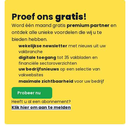
Proef ons
gratis
!
Word één maand gratis
premium partner
en
ontdek alle unieke voordelen die wij u te
bieden hebben.
wekelijkse newsletter
met nieuws uit uw
vakbranche
digitale toegang
tot 35 vakbladen en
financiële sectoroverzichten
uw bedrijfsnieuws
op een selectie van
vakwebsites
maximale zichtbaarheid
voor uw bedrijf
Probeer nu
Heeft u al een abonnement?
Klik hier om aan te melden