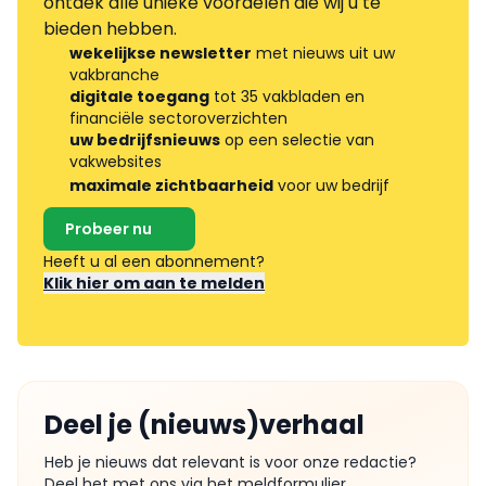
ontdek alle unieke voordelen die wij u te
bieden hebben.
wekelijkse newsletter
met nieuws uit uw
vakbranche
digitale toegang
tot 35 vakbladen en
financiële sectoroverzichten
uw bedrijfsnieuws
op een selectie van
vakwebsites
maximale zichtbaarheid
voor uw bedrijf
Probeer nu
Heeft u al een abonnement?
Klik hier om aan te melden
Deel je (nieuws)verhaal
Heb je nieuws dat relevant is voor onze redactie?
Deel het met ons via het meldformulier.