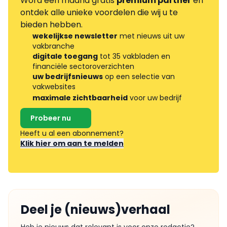
Word één maand gratis
premium partner
en
ontdek alle unieke voordelen die wij u te
bieden hebben.
wekelijkse newsletter
met nieuws uit uw
vakbranche
digitale toegang
tot 35 vakbladen en
financiële sectoroverzichten
uw bedrijfsnieuws
op een selectie van
vakwebsites
maximale zichtbaarheid
voor uw bedrijf
Probeer nu
Heeft u al een abonnement?
Klik hier om aan te melden
Deel je (nieuws)verhaal
Heb je nieuws dat relevant is voor onze redactie?