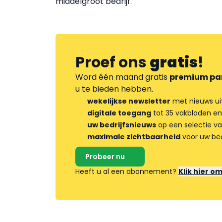
middelgroot bedrijf.
Proef ons
gratis
!
Word één maand gratis
premium pa
u te bieden hebben.
wekelijkse newsletter
met nieuws ui
digitale toegang
tot 35 vakbladen en
uw bedrijfsnieuws
op een selectie v
maximale zichtbaarheid
voor uw bed
Probeer nu
Heeft u al een abonnement?
Klik hier o