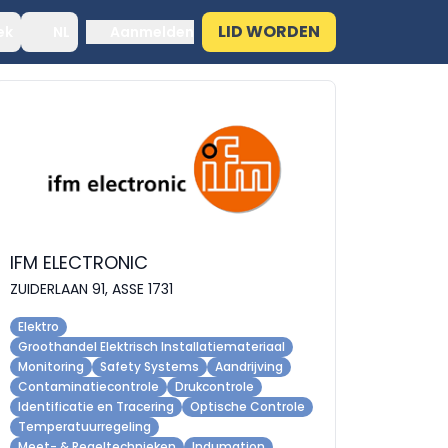
LID WORDEN
ek
NL
Aanmelden
IFM ELECTRONIC
ZUIDERLAAN 91, ASSE 1731
Elektro
Groothandel Elektrisch Installatiemateriaal
Monitoring
Safety Systems
Aandrijving
Contaminatiecontrole
Drukcontrole
Identificatie en Tracering
Optische Controle
Temperatuurregeling
Meet- & Regeltechnieken
Indumation