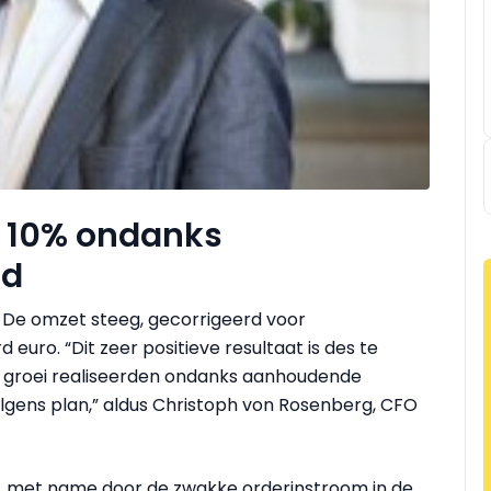
t 10% ondanks
nd
. De omzet steeg, gecorrigeerd voor
d euro. “Dit zeer positieve resultaat is des te
e groei realiseerden ondanks aanhoudende
olgens plan,” aldus Christoph von Rosenberg, CFO
ug, met name door de zwakke orderinstroom in de