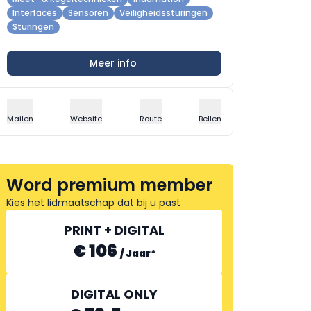
Interfaces
Sensoren
Veiligheidssturingen
Sturingen
Meer info
Mailen
Website
Route
Bellen
Word premium member
Kies het lidmaatschap dat bij u past
PRINT + DIGITAL
€ 106
/
Jaar
*
DIGITAL ONLY