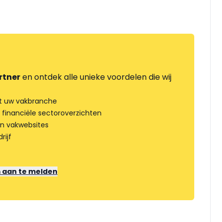
rtner
en ontdek alle unieke voordelen die wij
t uw vakbranche
 financiële sectoroverzichten
an vakwebsites
rijf
m aan te melden