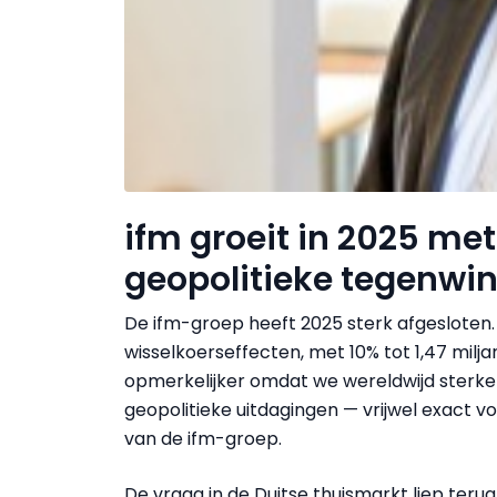
ifm groeit in 2025 me
geopolitieke tegenwi
De ifm-groep heeft 2025 sterk afgesloten
wisselkoerseffecten, met 10% tot 1,47 miljar
opmerkelijker omdat we wereldwijd sterk
geopolitieke uitdagingen — vrijwel exact v
van de ifm-groep.
De vraag in de Duitse thuismarkt liep ter