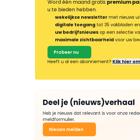
Word één maand gratis
premium pa
u te bieden hebben.
wekelijkse newsletter
met nieuws ui
digitale toegang
tot 35 vakbladen en
uw bedrijfsnieuws
op een selectie v
maximale zichtbaarheid
voor uw bed
Probeer nu
Heeft u al een abonnement?
Klik hier o
Deel je (nieuws)verhaal
Heb je nieuws dat relevant is voor onze reda
meldformulier.
Nieuws melden