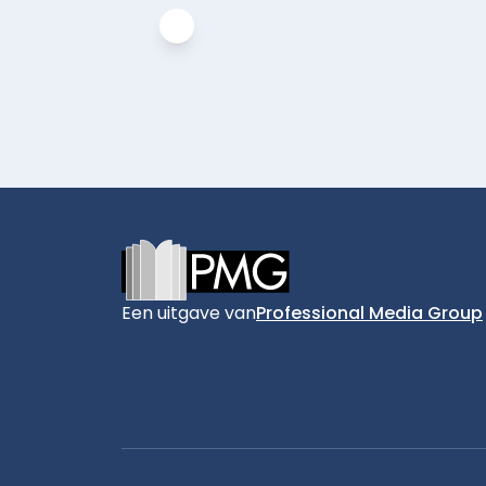
Footer
Een uitgave van
Professional Media Group