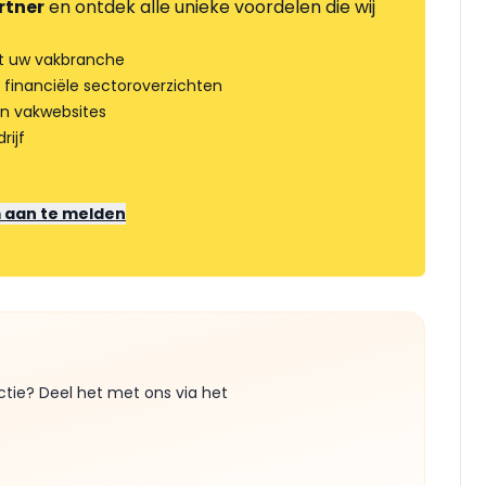
rtner
en ontdek alle unieke voordelen die wij
t uw vakbranche
 financiële sectoroverzichten
an vakwebsites
rijf
m aan te melden
ctie? Deel het met ons via het