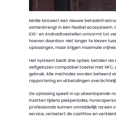
Mollie lanceert een nieuwe betaalinfrastruc
samenbrengt in één flexibel ecosysteem. C
iOS- en Androidtoestellen omvormt tot ve
hoeven daardoor niet langer te kiezen tus
oplossingen, maar krijgen maximale vrijhei
Het systeem biedt drie opties: betalen via
zelfgekozen compatibel toestel met NFC, of
gebruik. Alle methodes worden beheerd via
rapportering en uitbetalingen overzichtel
De oplossing speelt in op uiteenlopende n
inzetten tijdens piekperiodes, horecapers
professionals kunnen onmiddellijk na een 
service, verbetert de cashflow en verklein