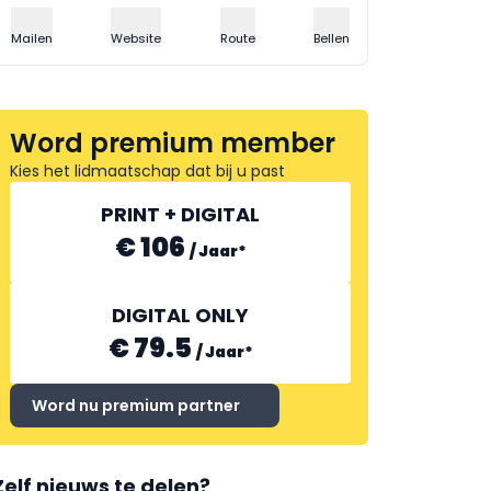
Mailen
Website
Route
Bellen
Word premium member
Kies het lidmaatschap dat bij u past
PRINT + DIGITAL
€ 106
/
Jaar
*
DIGITAL ONLY
€ 79.5
/
Jaar
*
Word nu premium partner
Zelf nieuws te delen?