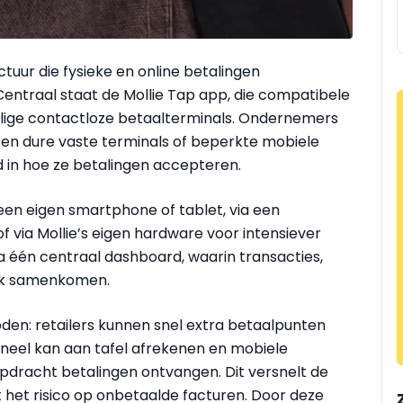
tuur die fysieke en online betalingen
entraal staat de Mollie Tap app, die compatibele
ilige contactloze betaalterminals. Ondernemers
sen dure vaste terminals of beperkte mobiele
d in hoe ze betalingen accepteren.
 een eigen smartphone of tablet, via een
 via Mollie’s eigen hardware voor intensiever
 één centraal dashboard, waarin transacties,
ijk samenkomen.
oden: retailers kunnen snel extra betaalpunten
oneel kan aan tafel afrekenen en mobiele
opdracht betalingen ontvangen. Dit versnelt de
t het risico op onbetaalde facturen. Door deze