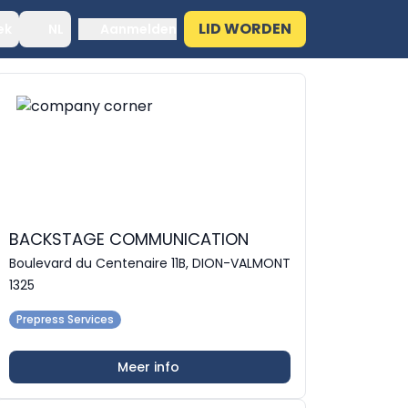
LID WORDEN
ek
NL
Aanmelden
BACKSTAGE COMMUNICATION
Boulevard du Centenaire 11B, DION-VALMONT
1325
Prepress Services
Meer info