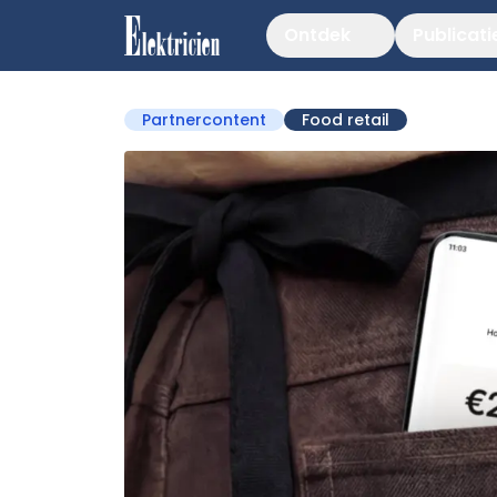
Ontdek
Publicati
Partnercontent
Food retail