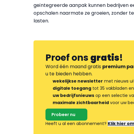
geïntegreerde aanpak kunnen bedrijven e
opschalen naarmate ze groeien, zonder tec
lasten.
Proef ons
gratis
!
Word één maand gratis
premium pa
u te bieden hebben.
wekelijkse newsletter
met nieuws ui
digitale toegang
tot 35 vakbladen en
uw bedrijfsnieuws
op een selectie v
maximale zichtbaarheid
voor uw bed
Probeer nu
Heeft u al een abonnement?
Klik hier o