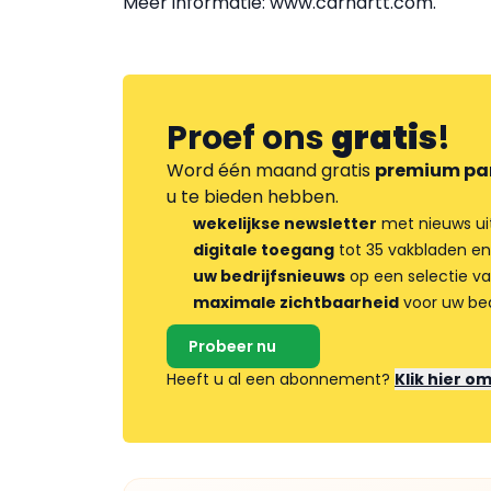
Meer informatie: www.carhartt.com.
Proef ons
gratis
!
Word één maand gratis
premium pa
u te bieden hebben.
wekelijkse newsletter
met nieuws ui
digitale toegang
tot 35 vakbladen en
uw bedrijfsnieuws
op een selectie v
maximale zichtbaarheid
voor uw bed
Probeer nu
Heeft u al een abonnement?
Klik hier o