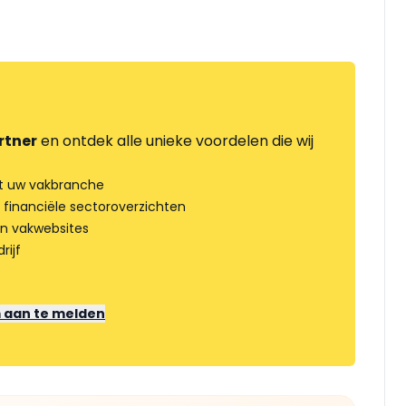
rtner
en ontdek alle unieke voordelen die wij
t uw vakbranche
 financiële sectoroverzichten
an vakwebsites
rijf
m aan te melden