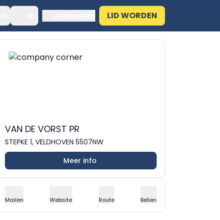
LID WORDEN
ek
NL
Aanmelden
VAN DE VORST PR
STEPKE 1, VELDHOVEN 5507NW
Meer info
Mailen
Website
Route
Bellen