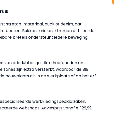
ruik
uust stretch-materiaal, duck of denim, dat
boeten. Bukken, knielen, klimmen of tillen: de
elbare bretels ondersteunt iedere beweging.
zien van driedubbel gestikte hoofdnaden en
e zones zijn extra versterkt, waardoor de BIB
 de bouwplaats als in de werkplaats of op het erf.
j gespecialiseerde werkkledingspeciaalzaken,
cteerde webshops. Adviesprijs vanaf € 129,99.