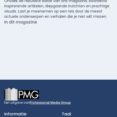
Ontdek de nieuwste editie van ons magazine, boordevol
inspirerende artikelen, diepgaande inzichten en prachtige
visuals. Laat je meenemen op een reis door de meest
actuele onderwerpen en verhalen die je niet wilt missen.
In dit magazine
Footer
Een uitgave van
Professional Media Group
Informatie
Taal