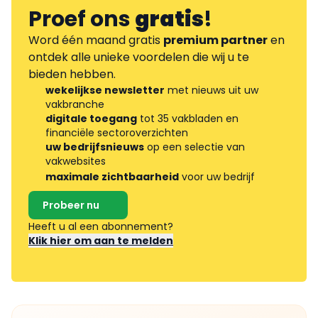
Proef ons
gratis
!
Word één maand gratis
premium partner
en
ontdek alle unieke voordelen die wij u te
bieden hebben.
wekelijkse newsletter
met nieuws uit uw
vakbranche
digitale toegang
tot 35 vakbladen en
financiële sectoroverzichten
uw bedrijfsnieuws
op een selectie van
vakwebsites
maximale zichtbaarheid
voor uw bedrijf
Probeer nu
Heeft u al een abonnement?
Klik hier om aan te melden