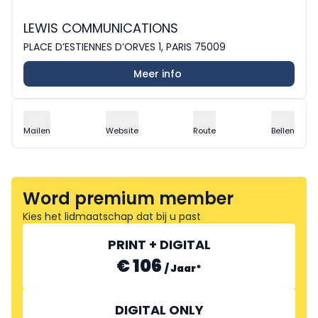
LEWIS COMMUNICATIONS
PLACE D’ESTIENNES D’ORVES 1, PARIS 75009
Meer info
Mailen
Website
Route
Bellen
Word premium member
Kies het lidmaatschap dat bij u past
PRINT + DIGITAL
€ 106
/
Jaar
*
DIGITAL ONLY