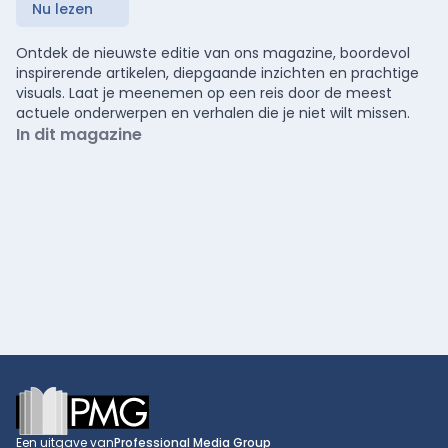
Nu lezen
Ontdek de nieuwste editie van ons magazine, boordevol
inspirerende artikelen, diepgaande inzichten en prachtige
visuals. Laat je meenemen op een reis door de meest
actuele onderwerpen en verhalen die je niet wilt missen.
In dit magazine
Footer
Een uitgave van
Professional Media Group