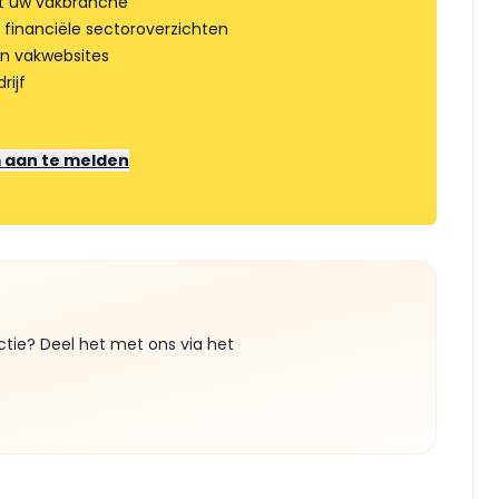
t uw vakbranche
 financiële sectoroverzichten
an vakwebsites
rijf
m aan te melden
ctie? Deel het met ons via het