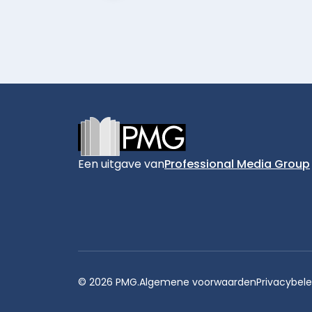
Footer
Een uitgave van
Professional Media Group
© 2026 PMG.
Algemene voorwaarden
Privacybele