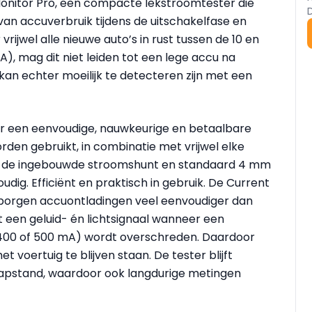
Monitor Pro, een compacte lekstroomtester die
van accuverbruik tijdens de uitschakelfase en
ijwel alle nieuwe auto’s in rust tussen de 10 en
), mag dit niet leiden tot een lege accu na
kan echter moeilijk te detecteren zijn met een
oor een eenvoudige, nauwkeurige en betaalbare
rden gebruikt, in combinatie met vrijwel elke
kzij de ingebouwde stroomshunt en standaard 4 mm
dig. Efficiënt en praktisch in gebruik. De Current
rborgen accuontladingen veel eenvoudiger dan
 een geluid- én lichtsignaal wanneer een
 400 of 500 mA) wordt overschreden. Daardoor
 voertuig te blijven staan. De tester blijft
aapstand, waardoor ook langdurige metingen