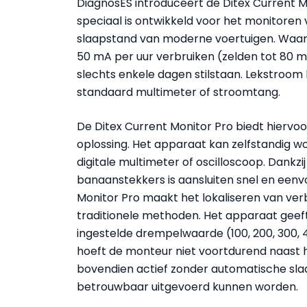
DiagnosES introduceert de Ditex Current 
speciaal is ontwikkeld voor het monitoren 
slaapstand van moderne voertuigen. Waar vr
50 mA per uur verbruiken (zelden tot 80 mA
slechts enkele dagen stilstaan. Lekstroom 
standaard multimeter of stroomtang.
De Ditex Current Monitor Pro biedt hierv
oplossing. Het apparaat kan zelfstandig wo
digitale multimeter of oscilloscoop. Dan
banaanstekkers is aansluiten snel en eenvou
Monitor Pro maakt het lokaliseren van ve
traditionele methoden. Het apparaat geeft
ingestelde drempelwaarde (100, 200, 300,
hoeft de monteur niet voortdurend naast het
bovendien actief zonder automatische sl
betrouwbaar uitgevoerd kunnen worden.