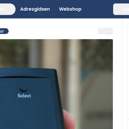
es
Adresgidsen
Webshop
Zo
ur