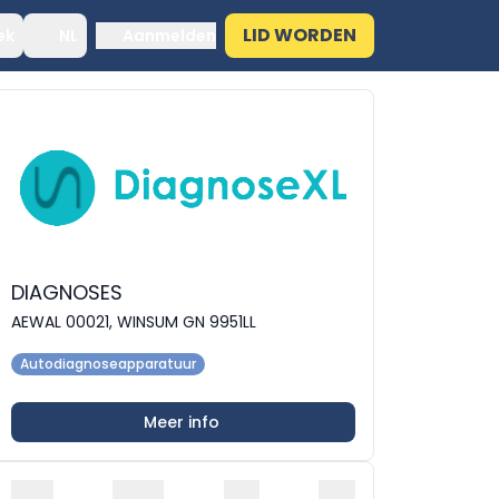
LID WORDEN
ek
NL
Aanmelden
DIAGNOSES
AEWAL 00021, WINSUM GN 9951LL
Autodiagnoseapparatuur
Meer info