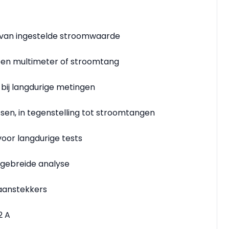
ing van ingestelde stroomwaarde
 een multimeter of stroomtang
bij langdurige metingen
tsen, in tegenstelling tot stroomtangen
oor langdurige tests
tgebreide analyse
aanstekkers
2 A