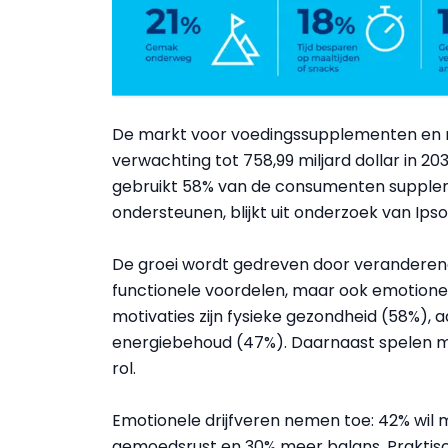
De markt voor voedingssupplementen en nu
verwachting tot 758,99 miljard dollar in 20
gebruikt 58% van de consumenten supplem
ondersteunen, blijkt uit onderzoek van Ips
De groei wordt gedreven door veranderend
functionele voordelen, maar ook emotionele
motivaties zijn fysieke gezondheid (58%), 
energiebehoud (47%). Daarnaast spelen ment
rol.
Emotionele drijfveren nemen toe: 42% wil 
gemoedsrust en 30% meer balans. Praktis