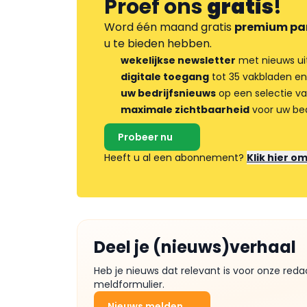
Proef ons
gratis
!
Word één maand gratis
premium pa
u te bieden hebben.
wekelijkse newsletter
met nieuws ui
digitale toegang
tot 35 vakbladen en
uw bedrijfsnieuws
op een selectie v
maximale zichtbaarheid
voor uw bed
Probeer nu
Heeft u al een abonnement?
Klik hier o
Deel je (nieuws)verhaal
Heb je nieuws dat relevant is voor onze reda
meldformulier.
Nieuws melden