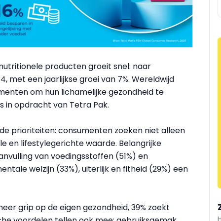
tritionele producten groeit snel: naar
34, met een jaarlijkse groei van 7%. Wereldwijd
enten om hun lichamelijke gezondheid te
os in opdracht van Tetra Pak.
e prioriteiten: consumenten zoeken niet alleen
 en lifestylegerichte waarde. Belangrijke
aanvulling van voedingsstoffen (51%) en
ale welzijn (33%), uiterlijk en fitheid (29%) een
meer grip op de eigen gezondheid, 39% zoekt
che voordelen tellen ook mee: gebruiksgemak