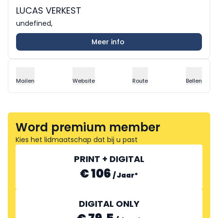
LUCAS VERKEST
undefined,
Meer info
Mailen
Website
Route
Bellen
Word premium member
Kies het lidmaatschap dat bij u past
PRINT + DIGITAL
€ 106
/
Jaar
*
DIGITAL ONLY