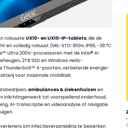
jn robuuste
UX10- en UX10-IP-tablets
, die de
ht en volledig robuust (MIL-STD-810H, IP66, -29 °C
ore™ Ultra 200V-processoren met de Intel® AI
eheugen, 2TB SSD en Windows Hello-
wee Thunderbolt™ 4-poorten, verbeterde energie-
atterij voor maximale mobiliteit.
nutsbedrijven,
ambulances & ziekenhuizen
en
en inlichtingenwerk tot voorspellend onderhoud,
ng, AI-transcriptie en videoanalyse of navigatie
uigen.
lpverleners om infectieverspreiding te beperken