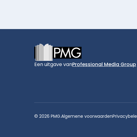
Footer
Een uitgave van
Professional Media Group
© 2026 PMG.
Algemene voorwaarden
Privacybele