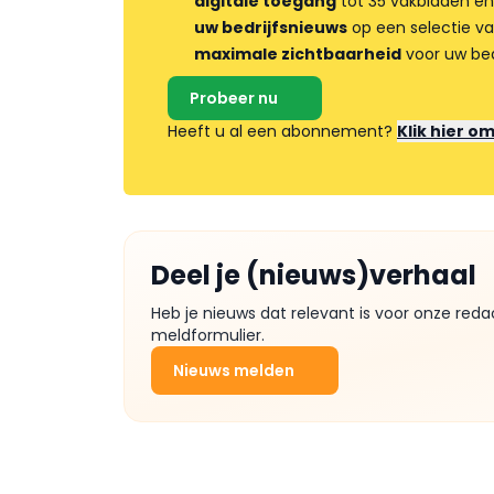
digitale toegang
tot 35 vakbladen en
uw bedrijfsnieuws
op een selectie v
maximale zichtbaarheid
voor uw bed
Probeer nu
Heeft u al een abonnement?
Klik hier o
Deel je (nieuws)verhaal
Heb je nieuws dat relevant is voor onze reda
meldformulier.
Nieuws melden