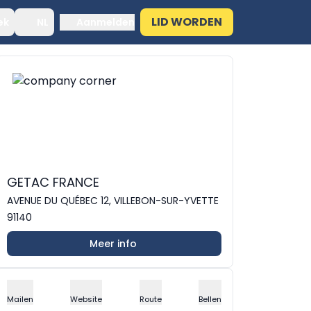
LID WORDEN
ek
NL
Aanmelden
GETAC FRANCE
AVENUE DU QUÉBEC 12, VILLEBON-SUR-YVETTE
91140
Meer info
Mailen
Website
Route
Bellen