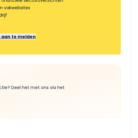
 financiële sectoroverzichten
an vakwebsites
rijf
m aan te melden
ctie? Deel het met ons via het