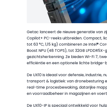
Getac lanceert de nieuwe generatie van zi
Copilot+ PC-reeks uitbreiden. Compact, lic
tot 63 °C, 1,15 kg) combineren ze Intel® C
Boost NPU (48 TOPS), tot 32GB LPDDR5X-g
gezichtsherkenning. Ze bieden Wi-Fi 7, t
efficiëntie en een optionele lichte bridge-b
De UX10 is ideaal voor defensie, industrie, 
transport & logistiek: van dronebesturing 
real-time procesbewaking, datarijke mappi
en voorraadbeheer in magazijnen en voert
De UX10-IP is speciaal ontwikkeld voor hu