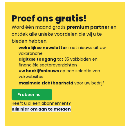
Proef ons
gratis
!
Word één maand gratis
premium partner
en
ontdek alle unieke voordelen die wij u te
bieden hebben.
wekelijkse newsletter
met nieuws uit uw
vakbranche
digitale toegang
tot 35 vakbladen en
financiële sectoroverzichten
uw bedrijfsnieuws
op een selectie van
vakwebsites
maximale zichtbaarheid
voor uw bedrijf
Probeer nu
Heeft u al een abonnement?
Klik hier om aan te melden