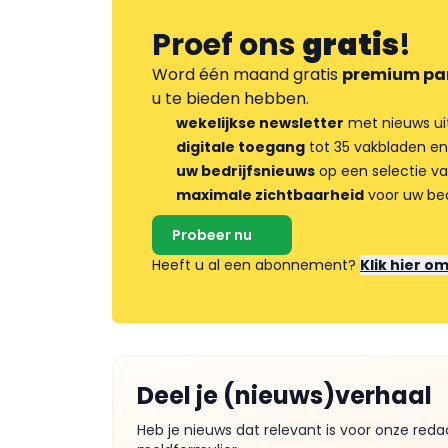
Proef ons
gratis
!
Word één maand gratis
premium pa
u te bieden hebben.
wekelijkse newsletter
met nieuws ui
digitale toegang
tot 35 vakbladen en
uw bedrijfsnieuws
op een selectie v
maximale zichtbaarheid
voor uw bed
Probeer nu
Heeft u al een abonnement?
Klik hier o
Deel je (nieuws)verhaal
Heb je nieuws dat relevant is voor onze reda