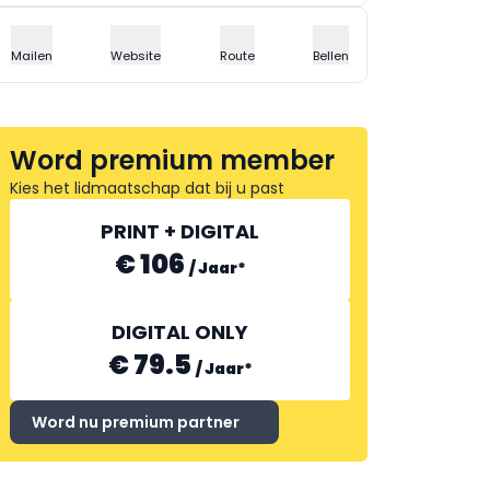
Mailen
Website
Route
Bellen
Word premium member
Kies het lidmaatschap dat bij u past
PRINT + DIGITAL
€ 106
/
Jaar
*
DIGITAL ONLY
€ 79.5
/
Jaar
*
Word nu premium partner