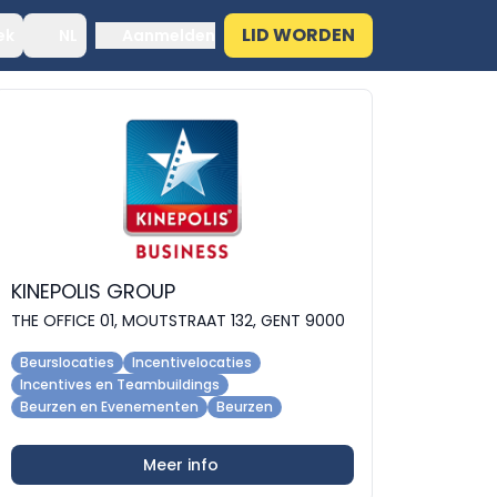
LID WORDEN
ek
NL
Aanmelden
KINEPOLIS GROUP
THE OFFICE 01, MOUTSTRAAT 132, GENT 9000
Beurslocaties
Incentivelocaties
Incentives en Teambuildings
Beurzen en Evenementen
Beurzen
Meer info