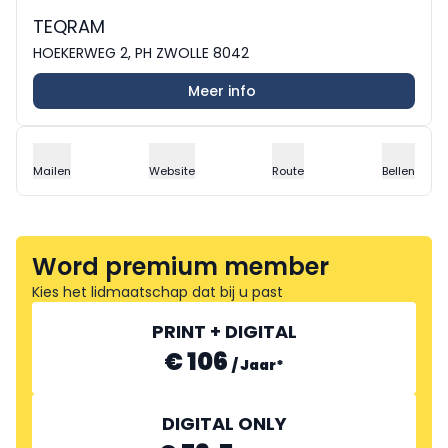
TEQRAM
HOEKERWEG 2, PH ZWOLLE 8042
Meer info
Mailen
Website
Route
Bellen
Word premium member
Kies het lidmaatschap dat bij u past
PRINT + DIGITAL
€ 106
/
Jaar
*
DIGITAL ONLY