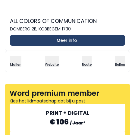
ALL COLORS OF COMMUNICATION
DOMBERG 2B, KOBBEGEM 1730
Meer info
Mailen
Website
Route
Bellen
Word premium member
Kies het lidmaatschap dat bij u past
PRINT + DIGITAL
€ 106
/
Jaar
*