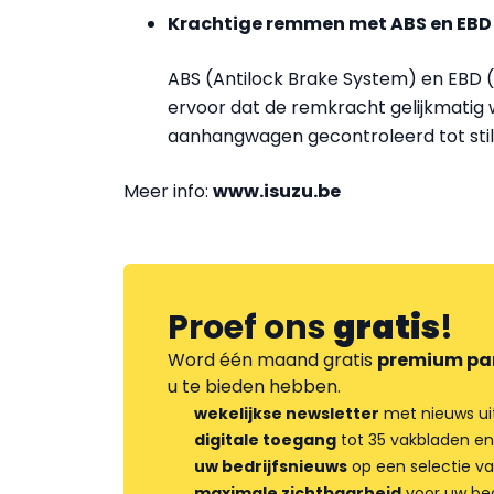
Krachtige remmen met ABS en EBD
ABS (Antilock Brake System) en EBD (
ervoor dat de remkracht gelijkmatig
aanhangwagen gecontroleerd tot sti
Meer info:
www.isuzu.be
Proef ons
gratis
!
Word één maand gratis
premium pa
u te bieden hebben.
wekelijkse newsletter
met nieuws ui
digitale toegang
tot 35 vakbladen en
uw bedrijfsnieuws
op een selectie v
maximale zichtbaarheid
voor uw bed