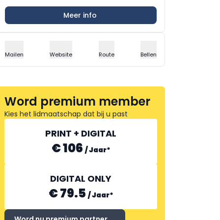
Meer info
Mailen
Website
Route
Bellen
Word premium member
Kies het lidmaatschap dat bij u past
PRINT + DIGITAL
€ 106
/
Jaar
*
DIGITAL ONLY
€ 79.5
/
Jaar
*
Word nu premium partner