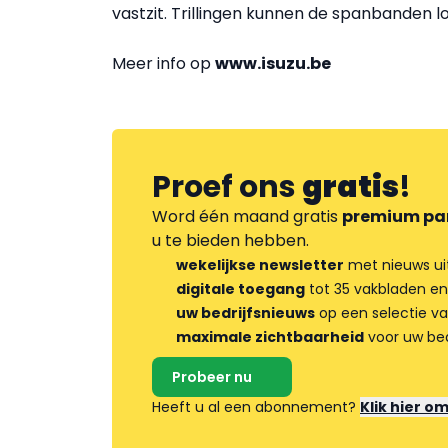
vastzit. Trillingen kunnen de spanbanden 
Meer info op
www.isuzu.be
Proef ons
gratis
!
Word één maand gratis
premium pa
u te bieden hebben.
wekelijkse newsletter
met nieuws ui
digitale toegang
tot 35 vakbladen en
uw bedrijfsnieuws
op een selectie v
maximale zichtbaarheid
voor uw bed
Probeer nu
Heeft u al een abonnement?
Klik hier o