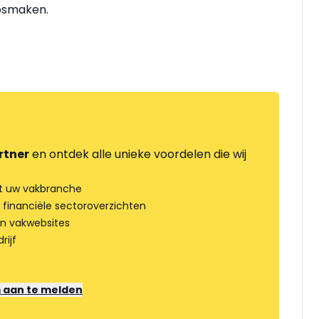
losmaken.
rtner
en ontdek alle unieke voordelen die wij
t uw vakbranche
 financiële sectoroverzichten
an vakwebsites
rijf
m aan te melden