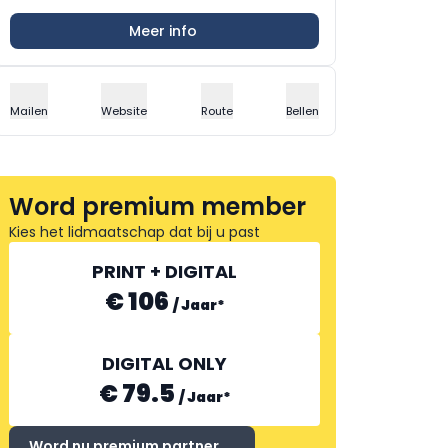
Meer info
Mailen
Website
Route
Bellen
Word premium member
Kies het lidmaatschap dat bij u past
PRINT + DIGITAL
€ 106
/
Jaar
*
DIGITAL ONLY
€ 79.5
/
Jaar
*
Word nu premium partner