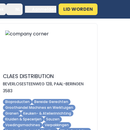
LID WORDEN
ek
NL
Aanmelden
CLAES DISTRIBUTION
BEVERLOSESTEENWEG 128, PAAL-BERINGEN
3583
Bioproducten
Bereide Gerechten
Groothandel Machines en Werktuigen
Granen
Keuken- & Atelierinrichting
Kruiden & Specerijen
Sauzen
Voedingsmachines
Verpakkingen