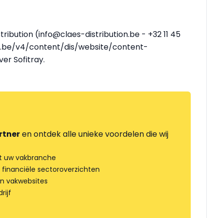
ribution (info@claes-distribution.be - +32 11 45
aes.be/v4/content/dis/website/content-
er Sofitray.
rtner
en ontdek alle unieke voordelen die wij
t uw vakbranche
 financiële sectoroverzichten
an vakwebsites
rijf