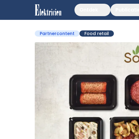
Ontdek
Publicati
Partnercontent
Food retail