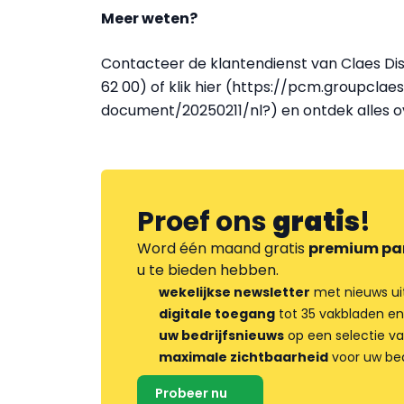
Meer weten?
Contacteer de klantendienst van Claes Dist
62 00) of klik hier (https://pcm.groupcl
document/20250211/nl?) en ontdek alles ov
Proef ons
gratis
!
Word één maand gratis
premium pa
u te bieden hebben.
wekelijkse newsletter
met nieuws ui
digitale toegang
tot 35 vakbladen en
uw bedrijfsnieuws
op een selectie v
maximale zichtbaarheid
voor uw bed
Probeer nu