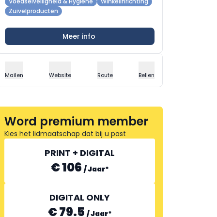
Voedselveiligheid & Hygiëne
Winkelinrichting
Zuivelproducten
Meer info
Mailen
Website
Route
Bellen
Word premium member
Kies het lidmaatschap dat bij u past
PRINT + DIGITAL
€ 106
/
Jaar
*
DIGITAL ONLY
€ 79.5
/
Jaar
*