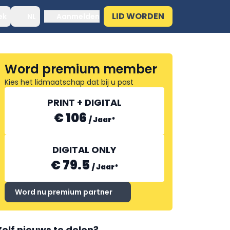
LID WORDEN
ek
NL
Aanmelden
Word premium member
Kies het lidmaatschap dat bij u past
PRINT + DIGITAL
€ 106
/
Jaar
*
DIGITAL ONLY
€ 79.5
/
Jaar
*
Word nu premium partner
Zelf nieuws te delen?