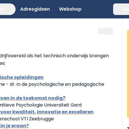
es
Adresgidsen
Webshop
Zo
rijfswereld als het technisch onderwijs brengen
es:
ische opleidingen
 - dr. in de psychologische en pedagogische
jven in de toekomst nodig?
tieve Psychologie Universiteit Gent
oor kwaliteit, innovatie en excelleren
venschool VTI Zeebrugge
n je eraan?