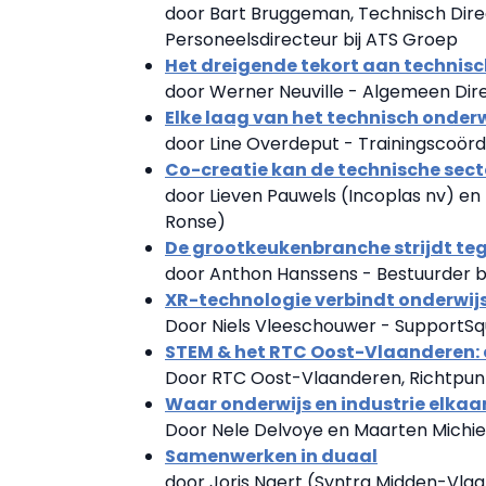
door Bart Bruggeman, Technisch Dire
Personeelsdirecteur bij ATS Groep
Het dreigende tekort aan technisc
door Werner Neuville - Algemeen Di
Elke laag van het technisch onderwi
door Line Overdeput - Trainingscoördi
Co-creatie kan de technische sec
door Lieven Pauwels (Incoplas nv) e
Ronse)
De grootkeukenbranche strijdt te
door Anthon Hanssens - Bestuurder b
XR-technologie verbindt onderwijs
Door Niels Vleeschouwer - SupportS
STEM & het RTC Oost-Vlaanderen: 
Door RTC Oost-Vlaanderen, Richtpun
Waar onderwijs en industrie elkaa
Door Nele Delvoye en Maarten Michie
Samenwerken in duaal
door Joris Naert (Syntra Midden-Vl