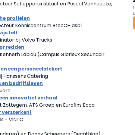
cteur Scheppersinstituut en Pascal Vanhoecke,
he profielen
recteur Kenniscentrum BtecCH asbl
js telt
nator bij Volvo Trucks
tor redden
n Kenneth Labiau (Campus Glorieux Secundair
gen een personeelstekort
ij Hanssens Catering
 en bedrijfsleven
quare
een innovatief verhaal
t Zottegem, ATS Groep en Eurofins Ecca
r versterken!
ls - VINTO
aanderen) en Danny Scheepers (Decathlon)