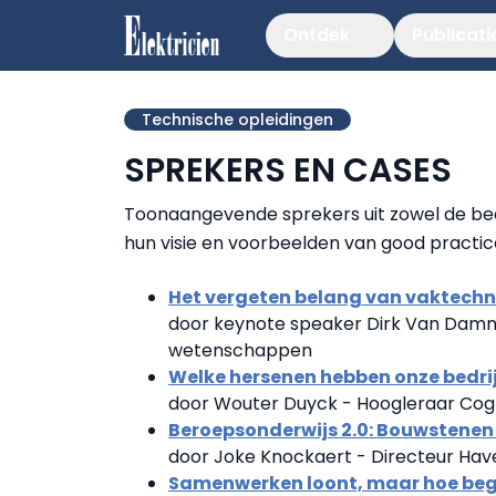
Ontdek
Publicati
Technische opleidingen
SPREKERS EN CASES
Toonaangevende sprekers uit zowel de bed
hun visie en voorbeelden van good practic
Het vergeten belang van vaktechn
door keynote speaker Dirk Van Damme
wetenschappen
Welke hersenen hebben onze bedri
door Wouter Duyck - Hoogleraar Cogni
Beroepsonderwijs 2.0: Bouwstenen v
door Joke Knockaert - Directeur Ha
Samenwerken loont, maar hoe begi