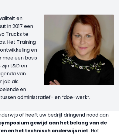
aliteit en
t in 2017 een
vo Trucks te
s. Het Training
 ontwikkeling en
m mee een basis
, zijn L&D en
 agenda van
 job als
boeiende en
tussen administratief- en “doe-werk”.
derwijs of heeft uw bedrijf dringend nood aan
 symposium gewijd aan het belang van de
n en het technisch onderwijs niet
.
Het