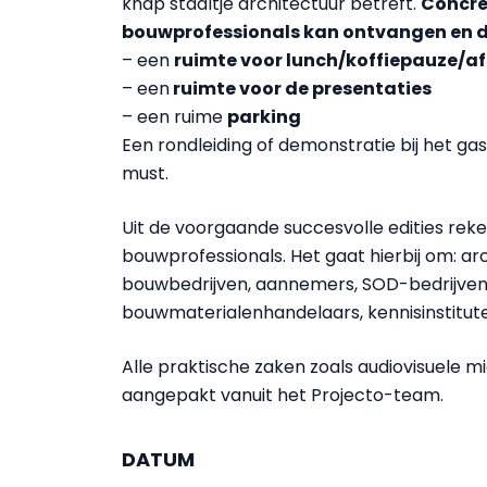
knap staaltje architectuur betreft.
Concree
bouwprofessionals kan ontvangen en di
– een
ruimte voor lunch/koffiepauze/af
– een
ruimte voor de presentaties
– een ruime
parking
Een rondleiding of demonstratie bij het g
must.
Uit de voorgaande succesvolle edities rek
bouwprofessionals. Het gaat hierbij om: ar
bouwbedrijven, aannemers, SOD-bedrijven,
bouwmaterialenhandelaars, kennisinstitut
Alle praktische zaken zoals audiovisuele m
aangepakt vanuit het Projecto-team.
DATUM