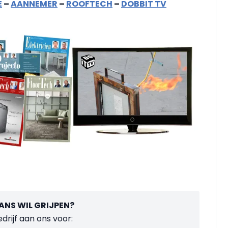
E
–
AANNEMER
–
ROOFTECH
–
DOBBIT TV
KANS WIL GRIJPEN?
drijf aan ons voor: