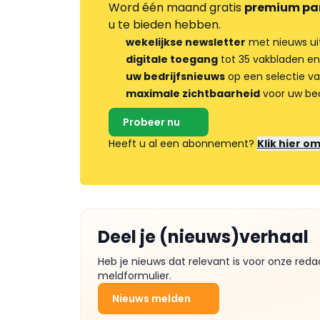
Word één maand gratis
premium pa
u te bieden hebben.
wekelijkse newsletter
met nieuws ui
digitale toegang
tot 35 vakbladen en
uw bedrijfsnieuws
op een selectie v
maximale zichtbaarheid
voor uw bed
Probeer nu
Heeft u al een abonnement?
Klik hier o
Deel je (nieuws)verhaal
Heb je nieuws dat relevant is voor onze reda
meldformulier.
Nieuws melden