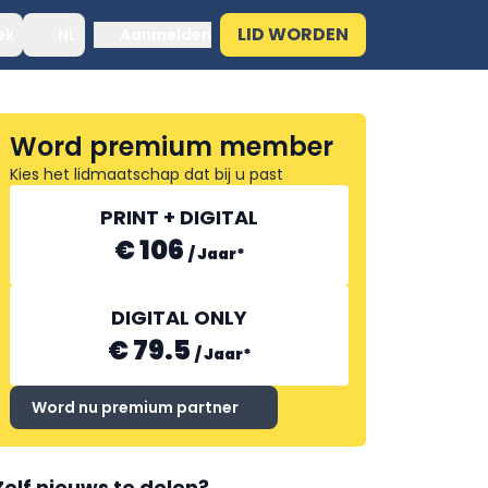
LID WORDEN
ek
NL
Aanmelden
Word premium member
Kies het lidmaatschap dat bij u past
PRINT + DIGITAL
€ 106
/
Jaar
*
DIGITAL ONLY
€ 79.5
/
Jaar
*
Word nu premium partner
Zelf nieuws te delen?