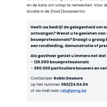
en de kans om volop te netwerken. Voor d
locatie in de (hout)bouwsector.
Heeft uw bedrijf de gelegenheid om a
ontvangen? Wenst u te genieten van
bouwprofessionals? Draagt u graag b
een rondleiding, demonstratie of pres
Als gastheer geniet u immers net dat ti
–
125.000 bouwprofessionals
–
260.000 particuliere bouwers en ve
Contacteer
Robin Deseure
:
op het nummer
050/24.04.04
of via mail naar
rds@pmg.be