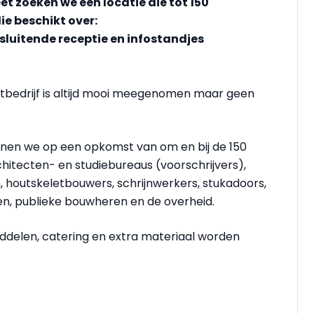
t zoeken we een locatie die tot 150
e beschikt over:
sluitende receptie en infostandjes
astbedrijf is altijd mooi meegenomen maar geen
enen we op een opkomst van om en bij de 150
chitecten- en studiebureaus (voorschrijvers),
 houtskeletbouwers, schrijnwerkers, stukadoors,
en, publieke bouwheren en de overheid.
iddelen, catering en extra materiaal worden