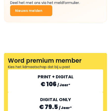
Deel het met ons via het meldformulier.
Nieuws melden
Word premium member
Kies het lidmaatschap dat bij u past
PRINT + DIGITAL
€ 106
/
Jaar
*
DIGITAL ONLY
€ 79.5
/
Jaar
*