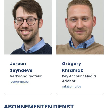
Jeroen
Grégory
Seynaeve
Khramaz
Verkoopdirecteur
Key Account Media
Advisor
jse@pmg.be
grk@pmg.be
ABONNEMENTEN DIENST