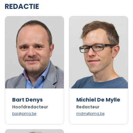
REDACTIE
Bart Denys
Michiel De Mylle
Hoofdredacteur
Redacteur
bar@pmg.be
mdm@pmg.be