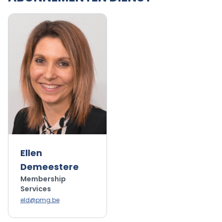
Ellen
Demeestere
Membership
Services
eld@pmg.be