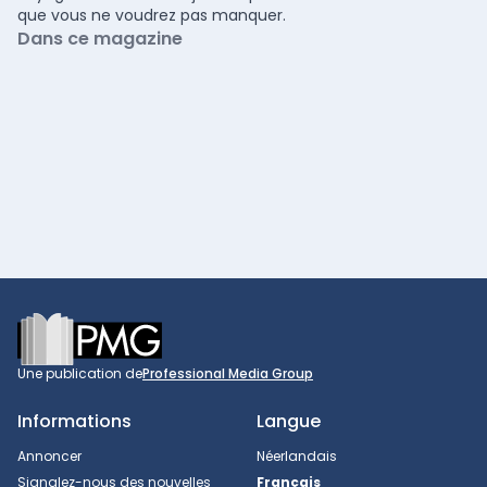
que vous ne voudrez pas manquer.
Dans ce magazine
Footer
Une publication de
Professional Media Group
Informations
Langue
Annoncer
Néerlandais
Signalez-nous des nouvelles
Français