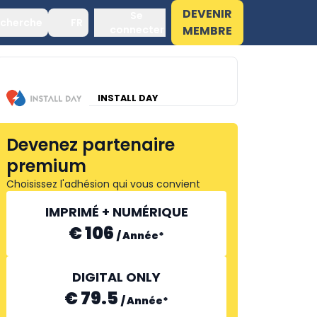
DEVENIR
Se
cherche
FR
connecter
MEMBRE
INSTALL DAY
Devenez partenaire
premium
Choisissez l'adhésion qui vous convient
IMPRIMÉ + NUMÉRIQUE
€ 106
/
Année
*
DIGITAL ONLY
€ 79.5
/
Année
*