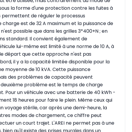
peut être utilisée, mais contrairement au mode de
 sous la forme d'une protection contre les fuites à
s permettent de réguler le processus
de charge est de 32 A maximum et la puissance de
'est possible que dans les grilles 3*400+N ; en
ons standard. Il convient également de
hicule lui-même est limité à une norme de 10 A, à
ès le départ que cette approche n'est pas
ord, il y a la capacité limitée disponible pour la
ne moyenne de 10 kVA. Cette puissance
 mais des problèmes de capacité peuvent
Un deuxième problème est le temps de charge
 Pour un véhicule avec une batterie de 40 kWh -
ement 18 heures pour faire le plein. Même ceux qui
un voyage stérile, car après une demi-heure, la
 autres modes de chargement, ce chiffre peut
fectuer un court trajet. L'AREI ne permet pas à une
, bien qu'il existe des prises murales dans un