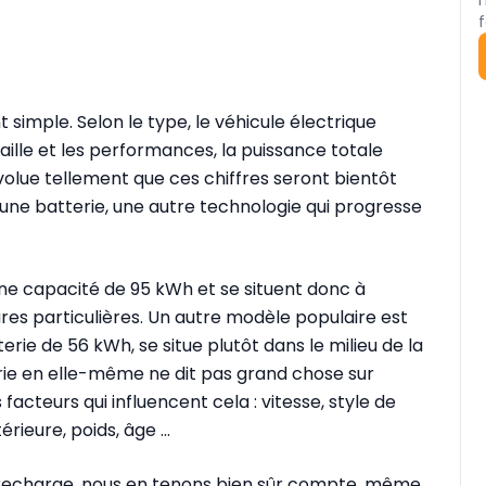
f
simple. Selon le type, le véhicule électrique
taille et les performances, la puissance totale
volue tellement que ces chiffres seront bientôt
une batterie, une autre technologie qui progresse
une capacité de 95 kWh et se situent donc à
res particulières. Un autre modèle populaire est
terie de 56 kWh, se situe plutôt dans le milieu de la
rie en elle-même ne dit pas grand chose sur
s facteurs qui influencent cela : vitesse, style de
ieure, poids, âge ...
 recharge, nous en tenons bien sûr compte, même