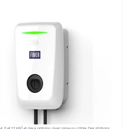
4, 11 et 22 kW) et deux options, avec prise ou câble. Des stations