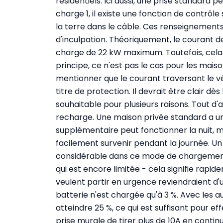
résidentiels. Ici aussi, une prise standard 
charge 1, il existe une fonction de contrôle
la terre dans le câble. Ces renseignement
d'inculpation. Théoriquement, le courant 
charge de 22 kW maximum. Toutefois, cela n
principe, ce n'est pas le cas pour les mais
mentionner que le courant traversant le vé
titre de protection. Il devrait être clair d
souhaitable pour plusieurs raisons. Tout d'ab
recharge. Une maison privée standard a u
supplémentaire peut fonctionner la nuit,
facilement survenir pendant la journée. 
considérable dans ce mode de chargement.
qui est encore limitée - cela signifie rapid
veulent partir en urgence reviendraient d'
batterie n'est chargée qu'à 3 %. Avec les
atteindre 25 %, ce qui est suffisant pour ef
prise murale de tirer plus de 10A en continu