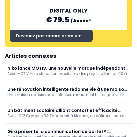
DIGITAL ONLY
€ 79.5
/
Année
*
Devenez partenaire premium
Articles connexes
Niko lance MOTIV, une nouvelle marque indépendante
Avec MOTIV, Niko étend son expertise à des projets allant de 50 à
dédiée à l’automatisation intelligente des bâtiments
5 000 m². La marque s’appuie sur la technologie Niko Home
Control et vise aussi bien le résidentiel que le tertiaire.
Une rénovation intelligente redonne vie à une maison
Une maison de tisserands classée monument historique, vieille
de tisserands d'Amsterdam vieille de 350 ans
de 350 ans, située sur le Vijzelgracht, a été soigneusement
restaurée par Benthem Crouwel : les éléments historiques se
marient harmonieusement avec une façade arrière vitrée ouverte
Un bâtiment scolaire alliant confort et efficacité
et un intérieur lumineux. La technologie Gira (KNX, capteur tactile
Sur le GO! Campus BA Zandpoort à Malines, un bâtiment scolaire
énergétique
4.55, E2, System 106) offre un confort discret et une commande
intelligent allie confort, efficacité énergétique et durabilité. ABB y
centralisée.
joue un rôle clé grâce à des techniques de bâtiment intégrées.
Gira présente la communication de porte IP :
Gira lance un système de communication de porte entièrement