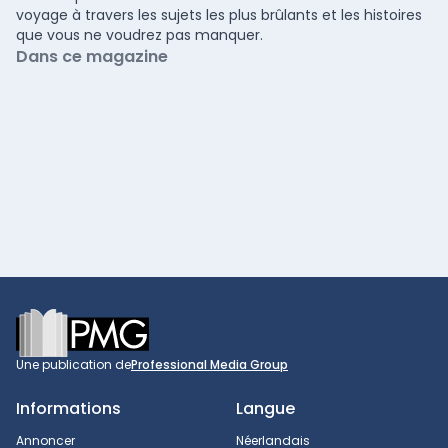
voyage à travers les sujets les plus brûlants et les histoires
que vous ne voudrez pas manquer.
Dans ce magazine
Footer
Une publication de
Professional Media Group
Informations
Langue
Annoncer
Néerlandais