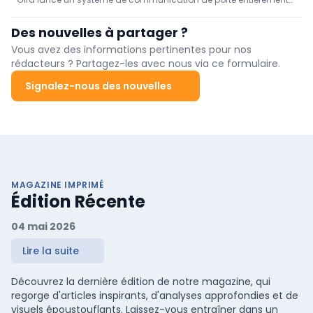
évolutive de la maison au quartier
basé sur IP et évolutif pour les bâtiments résidentiels et
commerciaux, jusqu'à 1 000 unités/10 000 clients. Conception
Des nouvelles à partager ?
modulaire (caméra Full-HD, stations intérieures Video IP ou G1,
application DCS), configuration rapide via GPA, sans serveur ni
Vous avez des informations pertinentes pour nos
licence, prêt pour CRA, disponible immédiatement.
rédacteurs ? Partagez-les avec nous via ce formulaire.
Signalez-nous des nouvelles
MAGAZINE IMPRIMÉ
Édition Récente
04 mai 2026
Lire la suite
Découvrez la dernière édition de notre magazine, qui
regorge d'articles inspirants, d'analyses approfondies et de
visuels époustouflants. Laissez-vous entraîner dans un