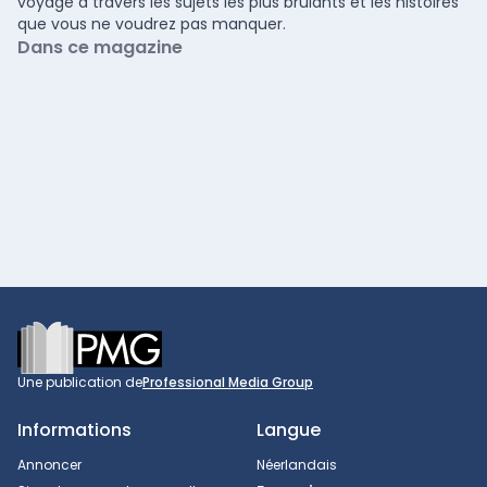
voyage à travers les sujets les plus brûlants et les histoires
que vous ne voudrez pas manquer.
Dans ce magazine
Footer
Une publication de
Professional Media Group
Informations
Langue
Annoncer
Néerlandais