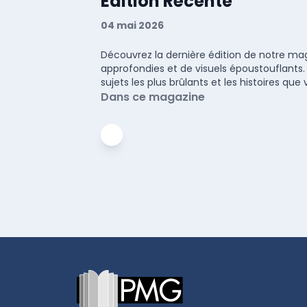
Édition Récente
04 mai 2026
Découvrez la dernière édition de notre maga
approfondies et de visuels époustouflants.
sujets les plus brûlants et les histoires q
Dans ce magazine
Footer