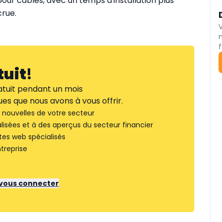
r câbles, avec un temps d'installation plus
crue.
f
tuit
!
tuit pendant un mois
es que nous avons à vous offrir.
nouvelles de votre secteur
lisées et à des aperçus du secteur financier
tes web spécialisés
treprise
r vous connecter