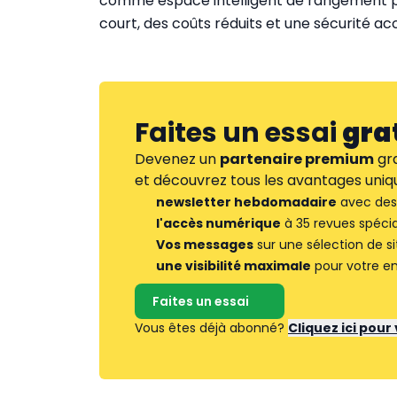
comme espace intelligent de rangement pou
court, des coûts réduits et une sécurité ac
Faites un essai
gra
Devenez un
partenaire premium
gra
et découvrez tous les avantages uniqu
newsletter hebdomadaire
avec des 
l'accès numérique
à 35 revues spécia
Vos messages
sur une sélection de si
une visibilité maximale
pour votre en
Faites un essai
Vous êtes déjà abonné?
Cliquez ici pou