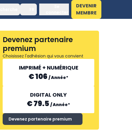
DEVENIR
Se
cherche
FR
connecter
MEMBRE
Devenez partenaire
premium
Choisissez l'adhésion qui vous convient
IMPRIMÉ + NUMÉRIQUE
€ 106
/
Année
*
DIGITAL ONLY
€ 79.5
/
Année
*
Devenez partenaire premium