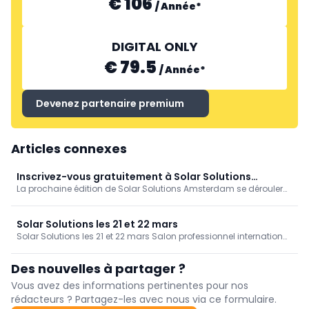
€ 106
/
Année
*
DIGITAL ONLY
€ 79.5
/
Année
*
Devenez partenaire premium
Articles connexes
Inscrivez-vous gratuitement à Solar Solutions
La prochaine édition de Solar Solutions Amsterdam se déroulera
Amsterdam
du 19 au 21 mars 2024. Découvrez les derniers développements et
produits en matière d'énergie renouvelable et participez à des
séminaires passionnants présentés par des exposants de
Solar Solutions les 21 et 22 mars
premier plan.
Solar Solutions les 21 et 22 mars Salon professionnel international
pour l'énergie solaire Solar Solutions Int, qui se déroulera les 21 et
22 mars 2018 au Expo Haarlemmermeer aux Pays-Bas, est le plus
Des nouvelles à partager ?
gros événement professionnel de connaissance et de
réseautage pour l'énergie solaire au Benelux. Des panneaux
Vous avez des informations pertinentes pour nos
solaires aux systèmes de batterie, des micro-onduleurs aux
rédacteurs ? Partagez-les avec nous via ce formulaire.
ascenseurs de toit, du matériel de montage aux bornes de