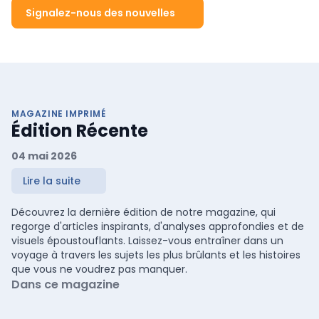
recharge et à l'automatisation de la maison intelligente.
Signalez-nous des nouvelles
Inscrivez-vous gratuitement à Solar Solutions 2018 et rendez
visite à plus de 160 entreprises nationales et internationales de
référence en matière d'énergie solaire. Informé en quelques
heures Pendant deux jours, Solar Solutions 2018 vous propose un
programme de séminaires axés sur la pratique et de
technologies innovantes et durables, par exemple au boulevard
Innovation. De plus, vous pouvez visiter le nouveau salon
professionnel Duurzaam Verwarmd réunissant les dernières
nouveautés en ...
MAGAZINE IMPRIMÉ
Édition Récente
04 mai 2026
Lire la suite
Découvrez la dernière édition de notre magazine, qui
regorge d'articles inspirants, d'analyses approfondies et de
visuels époustouflants. Laissez-vous entraîner dans un
voyage à travers les sujets les plus brûlants et les histoires
que vous ne voudrez pas manquer.
Dans ce magazine