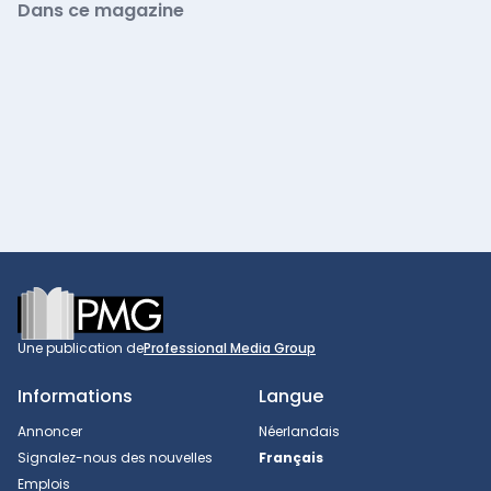
Dans ce magazine
Footer
Une publication de
Professional Media Group
Informations
Langue
Annoncer
Néerlandais
Signalez-nous des nouvelles
Français
Emplois