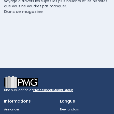
voyage à travers les sujets les plus brûlants et les histoires
que vous ne voudrez pas manquer.
Dans ce magazine
Footer
Une publication de
Professional Media Group
Informations
Langue
Annoncer
Néerlandais